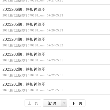
2023澳门正版资料 670288.com
07-27 05:31
2023206期：铁板神算图
2023澳门正版资料 670288.com
07-26 05:33
2023205期：铁板神算图
2023澳门正版资料 670288.com
07-26 05:33
2023204期：铁板神算图
2023澳门正版资料 670288.com
07-24 05:32
2023203期：铁板神算图
2023澳门正版资料 670288.com
07-23 05:31
2023202期：铁板神算图
2023澳门正版资料 670288.com
07-22 05:31
2023201期：铁板神算图
2023澳门正版资料 670288.com
07-21 05:31
上一页
第1页
下一页