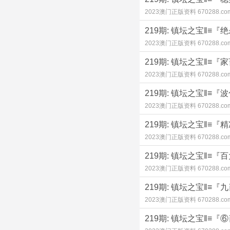
2023澳门正版资料 670288.co
219期: 镇坛之宝‖≡
2023澳门正版资料 670288.co
219期: 镇坛之宝‖≡
2023澳门正版资料 670288.co
219期: 镇坛之宝‖≡『
2023澳门正版资料 670288.co
219期: 镇坛之宝‖≡
2023澳门正版资料 670288.co
219期: 镇坛之宝‖≡
2023澳门正版资料 670288.co
219期: 镇坛之宝‖≡『
2023澳门正版资料 670288.co
219期: 镇坛之宝‖≡『