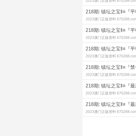
2023澳门正版资料 670288.co
218期: 镇坛之宝‖≡
2023澳门正版资料 670288.co
218期: 镇坛之宝‖≡
2023澳门正版资料 670288.co
218期: 镇坛之宝‖≡
2023澳门正版资料 670288.co
218期: 镇坛之宝‖≡
2023澳门正版资料 670288.co
218期: 镇坛之宝‖≡
2023澳门正版资料 670288.co
218期: 镇坛之宝‖≡
2023澳门正版资料 670288.co