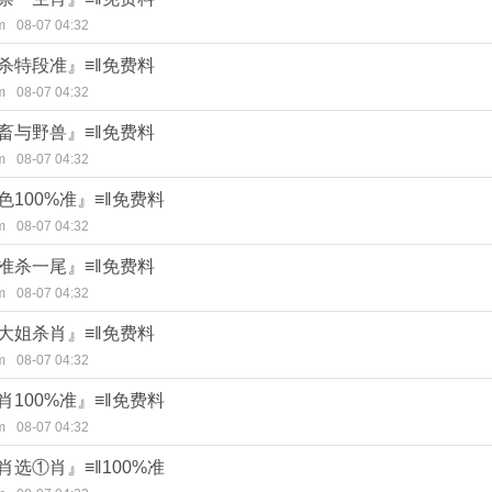
m
08-07 04:32
『绝杀特段准』≡‖免费料
m
08-07 04:32
『家畜与野兽』≡‖免费料
m
08-07 04:32
波色100%准』≡‖免费料
m
08-07 04:32
『精准杀一尾』≡‖免费料
m
08-07 04:32
『百大姐杀肖』≡‖免费料
m
08-07 04:32
九肖100%准』≡‖免费料
m
08-07 04:32
⑥肖选①肖』≡‖100%准